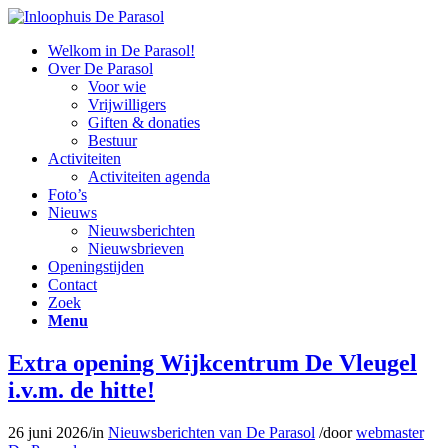
Welkom in De Parasol!
Over De Parasol
Voor wie
Vrijwilligers
Giften & donaties
Bestuur
Activiteiten
Activiteiten agenda
Foto’s
Nieuws
Nieuwsberichten
Nieuwsbrieven
Openingstijden
Contact
Zoek
Menu
Extra opening Wijkcentrum De Vleugel
i.v.m. de hitte!
26 juni 2026
/
in
Nieuwsberichten van De Parasol
/
door
webmaster