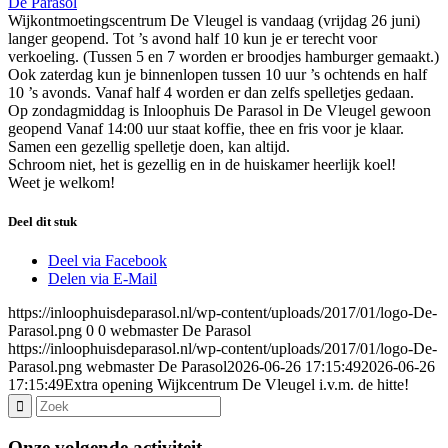
De Parasol
Wijkontmoetingscentrum De Vleugel is vandaag (vrijdag 26 juni)
langer geopend. Tot ’s avond half 10 kun je er terecht voor
verkoeling. (Tussen 5 en 7 worden er broodjes hamburger gemaakt.)
Ook zaterdag kun je binnenlopen tussen 10 uur ’s ochtends en half
10 ’s avonds. Vanaf half 4 worden er dan zelfs spelletjes gedaan.
Op zondagmiddag is Inloophuis De Parasol in De Vleugel gewoon
geopend Vanaf 14:00 uur staat koffie, thee en fris voor je klaar.
Samen een gezellig spelletje doen, kan altijd.
Schroom niet, het is gezellig en in de huiskamer heerlijk koel!
Weet je welkom!
Deel dit stuk
Deel via Facebook
Delen via E-Mail
https://inloophuisdeparasol.nl/wp-content/uploads/2017/01/logo-De-
Parasol.png
0
0
webmaster De Parasol
https://inloophuisdeparasol.nl/wp-content/uploads/2017/01/logo-De-
Parasol.png
webmaster De Parasol
2026-06-26 17:15:49
2026-06-26
17:15:49
Extra opening Wijkcentrum De Vleugel i.v.m. de hitte!
Onze volgende activiteit